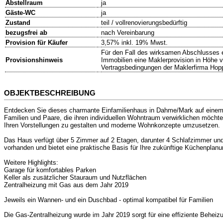
Abstellraum
ja
Gäste-WC
ja
Zustand
teil / vollrenovierungsbedürftig
bezugsfrei ab
nach Vereinbarung
Provision für Käufer
3,57% inkl. 19% Mwst.
Für den Fall des wirksamen Abschlusses e
Provisionshinweis
Immobilien eine Maklerprovision in Höhe 
Vertragsbedingungen der Maklerfirma Hop
OBJEKTBESCHREIBUNG
Entdecken Sie dieses charmante Einfamilienhaus in Dahme/Mark auf einem s
Familien und Paare, die ihren individuellen Wohntraum verwirklichen möcht
Ihren Vorstellungen zu gestalten und moderne Wohnkonzepte umzusetzen.
Das Haus verfügt über 5 Zimmer auf 2 Etagen, darunter 4 Schlafzimmer und
vorhanden und bietet eine praktische Basis für Ihre zukünftige Küchenplanu
Weitere Highlights:
Garage für komfortables Parken
Keller als zusätzlicher Stauraum und Nutzflächen
Zentralheizung mit Gas aus dem Jahr 2019
Jeweils ein Wannen- und ein Duschbad - optimal kompatibel für Familien
Die Gas-Zentralheizung wurde im Jahr 2019 sorgt für eine effiziente Behei