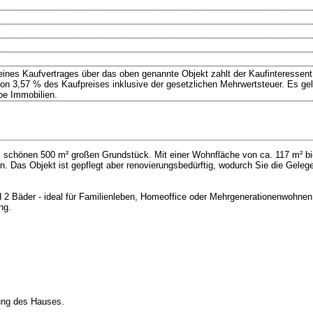
ines Kaufvertrages über das oben genannte Objekt zahlt der Kaufinteressent
von 3,57 % des Kaufpreises inklusive der gesetzlichen Mehrwertsteuer. Es ge
pe Immobilien.
chönen 500 m² großen Grundstück. Mit einer Wohnfläche von ca. 117 m² biet
en. Das Objekt ist gepflegt aber renovierungsbedürftig, wodurch Sie die Gele
 2 Bäder - ideal für Familienleben, Homeoffice oder Mehrgenerationenwohne
ng.
zung des Hauses.