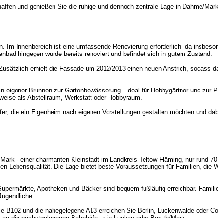
haffen und genießen Sie die ruhige und dennoch zentrale Lage in Dahme/Mark
gen. Im Innenbereich ist eine umfassende Renovierung erforderlich, da insbes
ad hingegen wurde bereits renoviert und befindet sich in gutem Zustand.
Zusätzlich erhielt die Fassade um 2012/2013 einen neuen Anstrich, sodass 
in eigener Brunnen zur Gartenbewässerung - ideal für Hobbygärtner und zur 
elsweise als Abstellraum, Werkstatt oder Hobbyraum.
fer, die ein Eigenheim nach eigenen Vorstellungen gestalten möchten und dab
Mark - einer charmanten Kleinstadt im Landkreis Teltow-Fläming, nur rund 70
n Lebensqualität. Die Lage bietet beste Voraussetzungen für Familien, die 
, Supermärkte, Apotheken und Bäcker sind bequem fußläufig erreichbar. Famili
Jugendliche.
e B102 und die nahegelegene A13 erreichen Sie Berlin, Luckenwalde oder Cot
 an die nächstgelegenen Bahnhöfe, z.in Luckau oder Baruth/Mark.