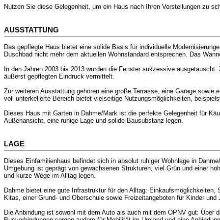
Nutzen Sie diese Gelegenheit, um ein Haus nach Ihren Vorstellungen zu sc
AUSSTATTUNG
Das gepflegte Haus bietet eine solide Basis für individuelle Modernisierun
Duschbad nicht mehr dem aktuellen Wohnstandard entsprechen. Das Wannenb
In den Jahren 2003 bis 2013 wurden die Fenster sukzessive ausgetauscht. 
äußerst gepflegten Eindruck vermittelt.
Zur weiteren Ausstattung gehören eine große Terrasse, eine Garage sowie e
voll unterkellerte Bereich bietet vielseitige Nutzungsmöglichkeiten, beispi
Dieses Haus mit Garten in Dahme/Mark ist die perfekte Gelegenheit für Käu
Außenansicht, eine ruhige Lage und solide Bausubstanz legen.
LAGE
Dieses Einfamilienhaus befindet sich in absolut ruhiger Wohnlage in Dahme/
Umgebung ist geprägt von gewachsenen Strukturen, viel Grün und einer hohe
und kurze Wege im Alltag legen.
Dahme bietet eine gute Infrastruktur für den Alltag: Einkaufsmöglichkeiten
Kitas, einer Grund- und Oberschule sowie Freizeitangeboten für Kinder und 
Die Anbindung ist sowohl mit dem Auto als auch mit dem ÖPNV gut: Über di
Busverbindungen sorgen zudem für Mobilität im Umland und eine Anbindung