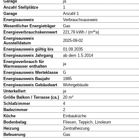
Garage
ja
Anzahl Stellplätze
1
Garage
Anzahl 1
Energieausweis
Verbrauchsausweis
Wesentlicher Energieträger
Gas
Energieverbrauchskennwert
221,79 kWh / (m²*a)
Energieausweis
2025-09-02
Ausstelldatum
Energieausweis gültig bis
01.09.2035
Energieausweis Jahrgang
ab dem 1.5.2014
Energieverbrauch für
ja
Warmwasser enthalten
Energieausweis Werteklasse
G
Energieausweis Baujahr
1985
Energieausweis Gebäudeart
Wohngebäude
Unterkellert
ja
Größe Balkon / Terrasse (ca.)
20 m²
Schlafzimmer
4
Badezimmer
2
Küche
Einbauküche
Bodenbelag
Fliesen, Teppich, Linoleum
Heizung
Zentralheizung
Befeuerung
Gas