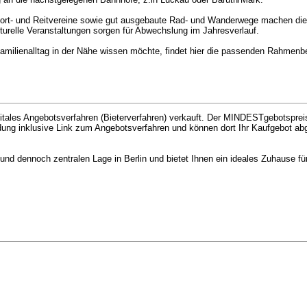
 Sport- und Reitvereine sowie gut ausgebaute Rad- und Wanderwege machen di
lturelle Veranstaltungen sorgen für Abwechslung im Jahresverlauf.
 Familienalltag in der Nähe wissen möchte, findet hier die passenden Rahmenb
igitales Angebotsverfahren (Bieterverfahren) verkauft. Der MINDESTgebotspre
adung inklusive Link zum Angebotsverfahren und können dort Ihr Kaufgebot ab
 und dennoch zentralen Lage in Berlin und bietet Ihnen ein ideales Zuhause fü