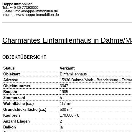
Hoppe Immobilien
Tel.: +49 30 77393000
E-Mail: info@hoppe-immobilien.de
Internet: www.hoppe-immobilien.de
Charmantes Einfamilienhaus in Dahme/Mar
OBJEKTÜBERSICHT
Status
Verkauft
Objektart
Einfamilienhaus
Adresse
15936 Dahme/Mark - Brandenburg - Telto
Objektnummer
3347
Baujahr
1985
Zimmerzahl
5
Wohnfläche (ca.)
117 m²
Grundstücksfläche (ca.)
500 m²
Kaufpreis
170.000,- €
Anzahl Etagen
2
Balkon
ja