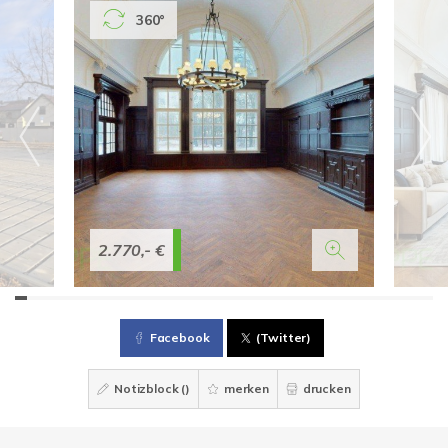
360°
2.770,- €
Facebook
(Twitter)
Notizblock (
)
merken
drucken