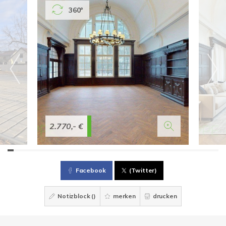
360°
2.770,- €
Facebook
(Twitter)
Notizblock (
)
merken
drucken