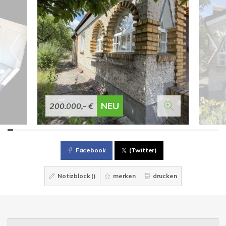
NEU
200.000,- €
Facebook
(Twitter)
Notizblock (
)
merken
drucken