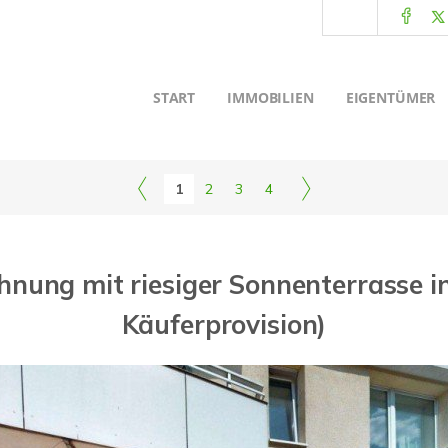
START
IMMOBILIEN
EIGENTÜMER
1
2
3
4
ohnung mit riesiger Sonnenterrasse 
Käuferprovision)