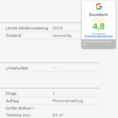
Exzellent
4,8
Letzte Modernisierung
2018
Basierend auf
Zustand
neuwertig
33 Google-Bewertungen
Echtheit von Bewertungen
Unterkellert
Etage
1
Aufzug
Personenaufzug
Größe Balkon /
Terrasse (ca.)
64 m²