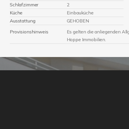
Schlafzimmer
2
Küche
Einbauküche
Ausstattung
GEHOBEN
Provisionshinweis
Es gelten die anliegenden Al
Hoppe Immobilien.