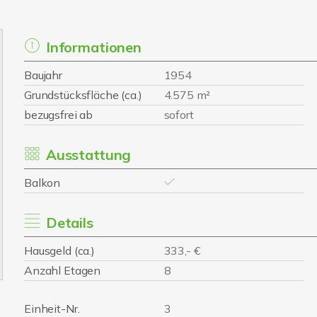
Informationen
Baujahr
1954
Grundstücksfläche (ca.)
4.575 m²
bezugsfrei ab
sofort
Ausstattung
Balkon
Details
Hausgeld (ca.)
333,- €
Anzahl Etagen
8
Einheit-Nr.
3