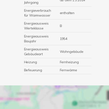
ab dem 1.5.2014
Jahrgang
Energieverbrauch
enthalten
für Warmwasser
Energieausweis
B
Werteklasse
Energieausweis
1954
Baujahr
Energieausweis
Wohngebäude
Gebäudeart
Heizung
Fernheizung
Befeuerung
Fernwärme