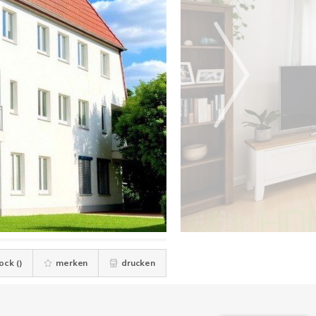
ock (
)
merken
drucken