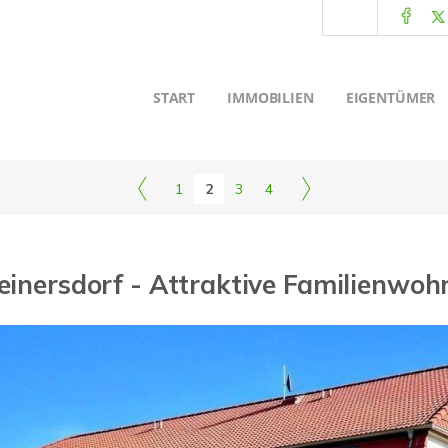
START
IMMOBILIEN
EIGENTÜMER
1
2
3
4
einersdorf - Attraktive Familienwo