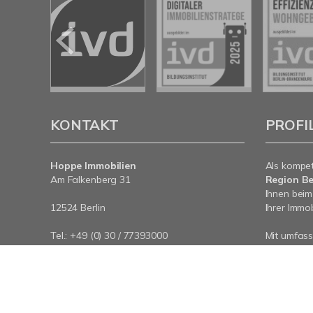
KONTAKT
PROFI
Hoppe Immobilien
Als kompe
Am Falkenberg 31
Region Be
Ihnen beim
12524 Berlin
Ihrer Immob
Tel.: +49 (0) 30 / 77393000
Mit umfas
E-Mail:
info@hoppe-immobilien.de
Expertise 
Internet:
www.hoppe-immobilien.de
rund um Ih
an - wir si
© Hoppe Immobilien
Powered by Immonia GmbH
Im