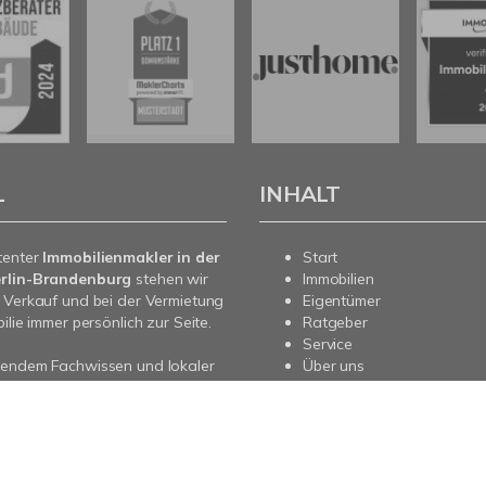
L
INHALT
tenter
Immobilienmakler in der
Start
rlin-Brandenburg
stehen wir
Immobilien
 Verkauf und bei der Vermietung
Eigentümer
ilie immer persönlich zur Seite.
Ratgeber
Service
sendem Fachwissen und lokaler
Über uns
beraten wir Sie in allen Fragen
Kontakt
re Immobilie. Sprechen Sie uns
nd für Sie da.
pressum
Datenschutz
Sitemap
Vertrag widerrufen