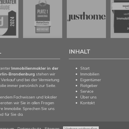
L
INHALT
tenter
Immobilienmakler in der
Start
rlin-Brandenburg
stehen wir
Immobilien
 Verkauf und bei der Vermietung
Eigentümer
ilie immer persönlich zur Seite.
Ratgeber
Service
sendem Fachwissen und lokaler
Über uns
beraten wir Sie in allen Fragen
Kontakt
re Immobilie. Sprechen Sie uns
nd für Sie da.
pressum
Datenschutz
Sitemap
Vertrag widerrufen