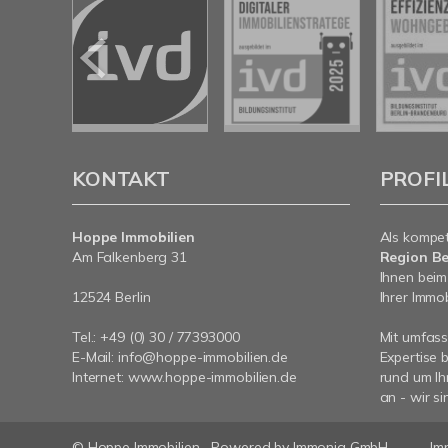
KONTAKT
PROFI
Hoppe Immobilien
Als kompe
Am Falkenberg 31
Region Be
Ihnen beim
12524 Berlin
Ihrer Immob
Tel.: +49 (0) 30 / 77393000
Mit umfas
E-Mail:
info@hoppe-immobilien.de
Expertise 
Internet:
www.hoppe-immobilien.de
rund um Ih
an - wir si
© Hoppe Immobilien
Powered by Immonia GmbH
Im