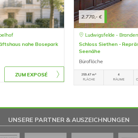
2.770,- €
pelhof
Ludwigsfelde - Brande
äftshaus nahe Bosepark
Schloss Siethen - Repräs
Seenähe
Bürofläche
ZUM EXPOSÉ
259,47 m²
4
FLÄCHE
RÄUME
O
UNSERE PARTNER & AUSZEICHNUNGEN