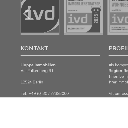
KONTAKT
PROFI
Hoppe Immobilien
Als kompe
Am Falkenberg 31
Region Be
Ihnen beim
12524 Berlin
Ihrer Immob
Tel.: +49 (0) 30 / 77393000
Mit umfas
E-Mail:
info@hoppe-immobilien.de
Expertise 
Internet:
www.hoppe-immobilien.de
rund um Ih
an - wir si
© Hoppe Immobilien
Powered by Immonia GmbH
Im