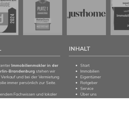
L
INHALT
tenter
Immobilienmakler in der
Start
rlin-Brandenburg
stehen wir
Immobilien
 Verkauf und bei der Vermietung
Eigentümer
ilie immer persönlich zur Seite.
Ratgeber
Service
sendem Fachwissen und lokaler
Über uns
beraten wir Sie in allen Fragen
Kontakt
re Immobilie. Sprechen Sie uns
nd für Sie da.
pressum
Datenschutz
Sitemap
Vertrag widerrufen