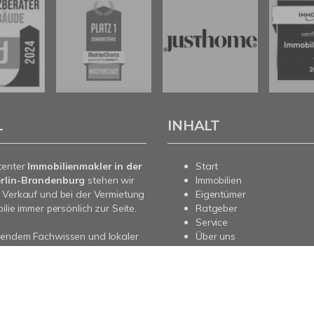
L
INHALT
tenter
Immobilienmakler in der
Start
rlin-Brandenburg
stehen wir
Immobilien
 Verkauf und bei der Vermietung
Eigentümer
ilie immer persönlich zur Seite.
Ratgeber
Service
sendem Fachwissen und lokaler
Über uns
beraten wir Sie in allen Fragen
Kontakt
re Immobilie. Sprechen Sie uns
nd für Sie da.
pressum
Datenschutz
Sitemap
Vertrag widerrufen