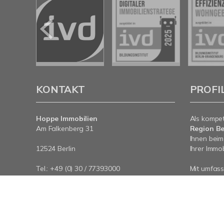
KONTAKT
PROFI
Hoppe Immobilien
Als kompe
Am Falkenberg 31
Region Be
Ihnen beim
12524 Berlin
Ihrer Immob
Tel.: +49 (0) 30 / 77393000
Mit umfas
E-Mail:
info@hoppe-immobilien.de
Expertise 
Internet:
www.hoppe-immobilien.de
rund um Ih
an - wir si
© Hoppe Immobilien
Powered by Immonia GmbH
Im