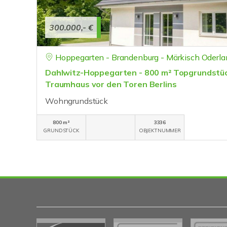
300.000,- €
Hoppegarten - Brandenburg - Märkisch Oderla
Dahlwitz-Hoppegarten - 800 m² Topgrundstück
Traumhaus vor den Toren Berlins
Wohngrundstück
800 m²
3336
GRUNDSTÜCK
OBJEKTNUMMER