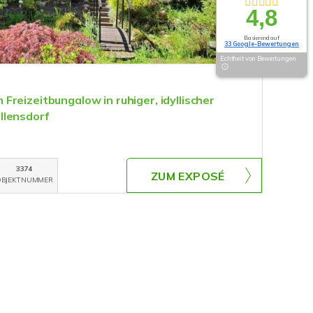
4,8
Basierend auf
33 Google-Bewertungen
Echtheit von Bewertungen
reizeitbungalow in ruhiger, idyllischer
llensdorf
3374
ZUM EXPOSÉ
BJEKTNUMMER