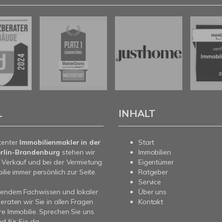
L
INHALT
tenter
Immobilienmakler in der
Start
rlin-Brandenburg
stehen wir
Immobilien
 Verkauf und bei der Vermietung
Eigentümer
ilie immer persönlich zur Seite.
Ratgeber
Service
sendem Fachwissen und lokaler
Über uns
beraten wir Sie in allen Fragen
Kontakt
re Immobilie. Sprechen Sie uns
nd für Sie da.