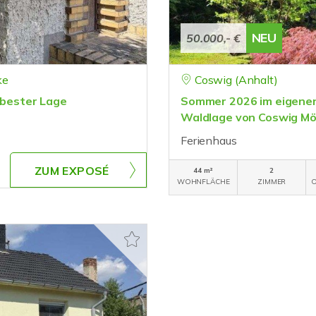
NEU
50.000,- €
ke
Coswig (Anhalt)
 bester Lage
Sommer 2026 im eigenen F
Waldlage von Coswig Mö
Ferienhaus
ZUM EXPOSÉ
44 m²
2
WOHNFLÄCHE
ZIMMER
O