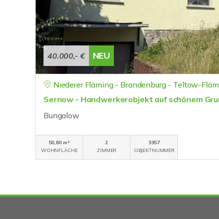
NEU
40.000,- €
Niederer Fläming - Brandenburg - Teltow-Fläm
Sernow - Handwerkerobjekt auf schönem Gru
Bungalow
50,80 m²
2
3357
WOHNFLÄCHE
ZIMMER
OBJEKTNUMMER