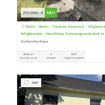
NEU
200.000,- €
Berlin - Berlin - Treptow-Köpenick - Altglienic
Altglienicke - Herrliches Sonnengrundstück in
Einfamilienhaus
67,30 m²
3
3377
WOHNFLÄCHE
ZIMMER
OBJEKTNUMMER
360°