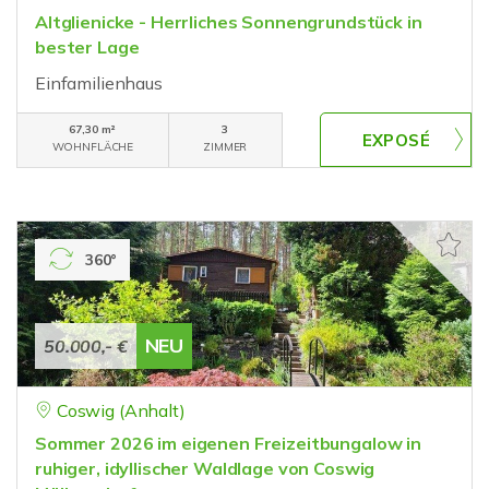
Altglienicke - Herrliches Sonnengrundstück in
bester Lage
Einfamilienhaus
67,30 m²
3
WOHNFLÄCHE
ZIMMER
360°
NEU
50.000,- €
Coswig (Anhalt)
Sommer 2026 im eigenen Freizeitbungalow in
ruhiger, idyllischer Waldlage von Coswig