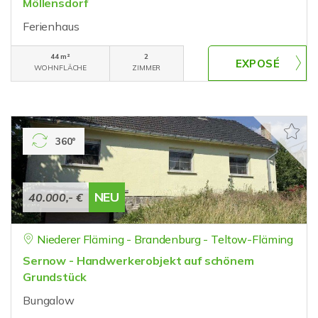
Möllensdorf
Ferienhaus
44 m²
2
WOHNFLÄCHE
ZIMMER
360°
NEU
40.000,- €
Niederer Fläming - Brandenburg - Teltow-Fläming
Sernow - Handwerkerobjekt auf schönem
Grundstück
Bungalow