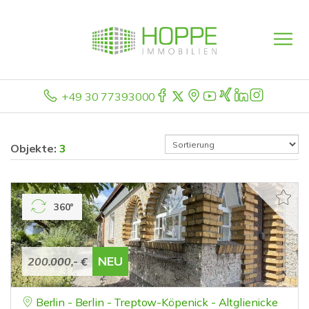
+49 30 77393000
Objekte:
3
360°
NEU
200.000,- €
Berlin - Berlin - Treptow-Köpenick - Altglienicke