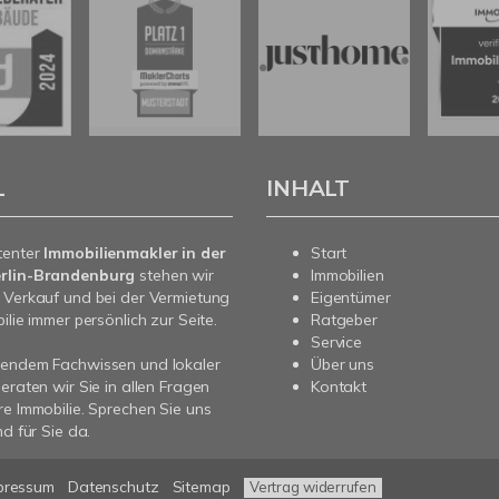
L
INHALT
tenter
Immobilienmakler in der
Start
rlin-Brandenburg
stehen wir
Immobilien
 Verkauf und bei der Vermietung
Eigentümer
ilie immer persönlich zur Seite.
Ratgeber
Service
sendem Fachwissen und lokaler
Über uns
beraten wir Sie in allen Fragen
Kontakt
re Immobilie. Sprechen Sie uns
nd für Sie da.
pressum
Datenschutz
Sitemap
Vertrag widerrufen