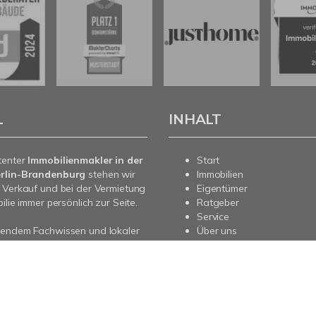
L
INHALT
tenter
Immobilienmakler in der
Start
rlin-Brandenburg
stehen wir
Immobilien
 Verkauf und bei der Vermietung
Eigentümer
ilie immer persönlich zur Seite.
Ratgeber
Service
sendem Fachwissen und lokaler
Über uns
beraten wir Sie in allen Fragen
Kontakt
re Immobilie. Sprechen Sie uns
nd für Sie da.
pressum
Datenschutz
Sitemap
Vertrag widerrufen