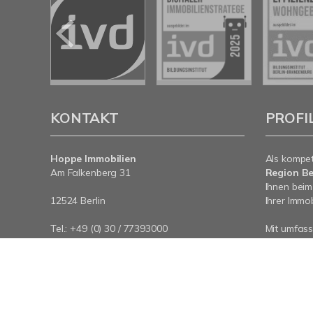
KONTAKT
PROFI
Hoppe Immobilien
Als kompe
Am Falkenberg 31
Region Be
Ihnen beim
12524 Berlin
Ihrer Immob
Tel.: +49 (0) 30 / 77393000
Mit umfas
E-Mail:
info@hoppe-immobilien.de
Expertise 
Internet:
www.hoppe-immobilien.de
rund um Ih
an - wir si
© Hoppe Immobilien
Powered by Immonia GmbH
Im