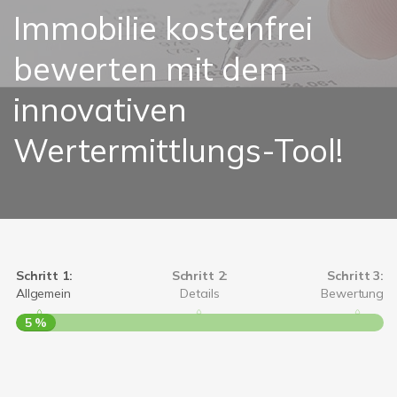
Immobilie kostenfrei
bewerten mit dem
innovativen
Wertermittlungs-Tool!
Schritt 1:
Schritt 2:
Schritt 3:
Allgemein
Details
Bewertung
5 %
S