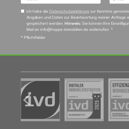
Ich habe die
Datenschutzerklärung
zur Kenntnis genomme
Angaben und Daten zur Beantwortung meiner Anfrage e
gespeichert werden.
Hinweis:
Sie können Ihre Einwilligun
Mail an info@hoppe-immobilien.de widerrufen. *
* Pflichtfelder