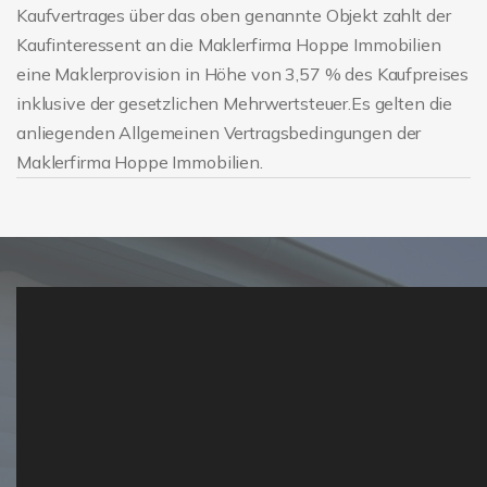
Kaufvertrages über das oben genannte Objekt zahlt der
Kaufinteressent an die Maklerfirma Hoppe Immobilien
eine Maklerprovision in Höhe von 3,57 % des Kaufpreises
inklusive der gesetzlichen Mehrwertsteuer.Es gelten die
anliegenden Allgemeinen Vertragsbedingungen der
Maklerfirma Hoppe Immobilien.