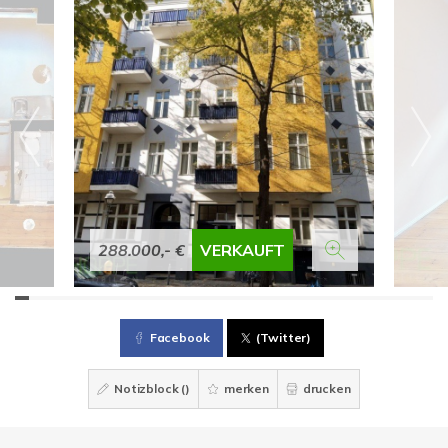
288.000,- €
VERKAUFT
Facebook
(Twitter)
Notizblock (
)
merken
drucken