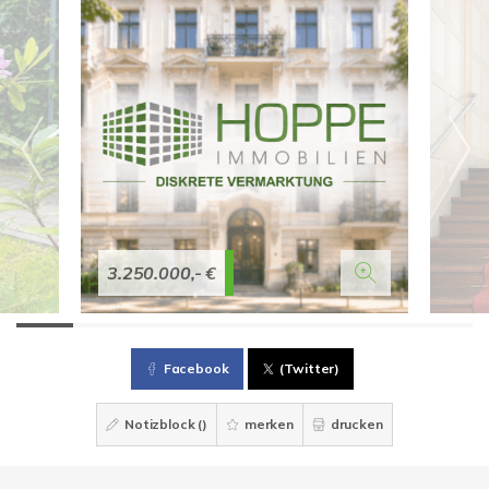
3.250.000,- €
Facebook
(Twitter)
Notizblock (
)
merken
drucken