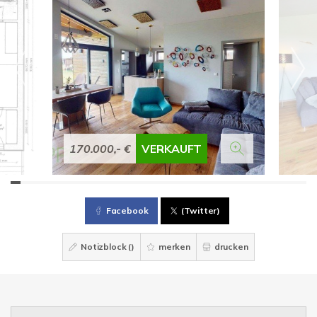
170.000,- €
VERKAUFT
Facebook
(Twitter)
Notizblock (
)
merken
drucken